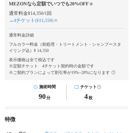
MEZONなら定額でいつでも
20
%OFF
※
通常料金¥14,350/1回
→
4チケット(¥11,550)
※
通常料金詳細
フルカラー料金（前処理・トリートメント・シャンプースタ
イリング込）¥ 14,350
表示価格は全て税込です
※定額チケット 4チケット契約
時の金額です
※ご契約プランによって割引率が
19
%~
28
%になります
施術時間
チケット
90
4
分
枚
特徴