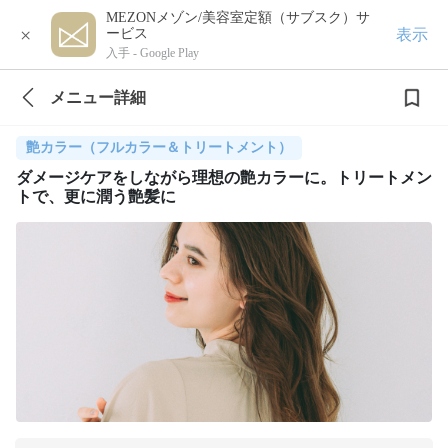
MEZONメゾン/美容室定額（サブスク）サ
×
表示
ービス
入手 -
Google Play
メニュー詳細
艶カラー（フルカラー＆トリートメント）
ダメージケアをしながら理想の艶カラーに。トリートメン
トで、更に潤う艶髪に