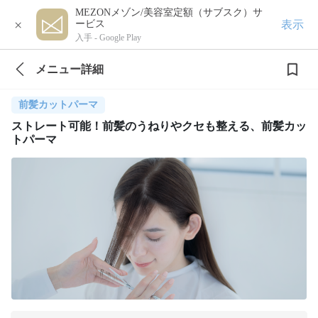
MEZONメゾン/美容室定額（サブスク）サ
×
表示
ービス
入手 -
Google Play
メニュー詳細
前髪カットパーマ
ストレート可能！前髪のうねりやクセも整える、前髪カッ
トパーマ