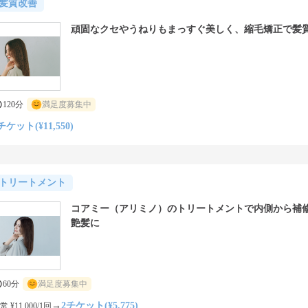
髪質改善
頑固なクセやうねりもまっすぐ美しく、縮毛矯正で髪
120分
満足度募集中
チケット(¥11,550)
トリートメント
コアミー（アリミノ）のトリートメントで内側から補
艶髪に
60分
満足度募集中
→
2チケット(¥5,775)
常 ¥11,000/1回