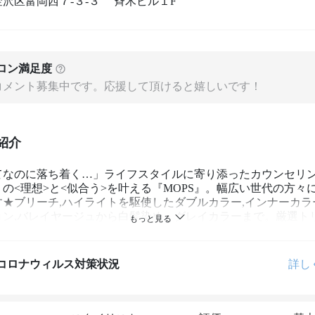
沢区富岡西７‐３‐３ 斉木ビル１F
ロン満足度
コメント募集中です。応援して頂けると嬉しいです！
紹介
てなのに落ち着く…」ライフスタイルに寄り添ったカウンセリ
の<理想>と<似合う>を叶える『MOPS』。幅広い世代の方々
す★ブリーチ,ハイライトを駆使したダブルカラー,インナーカラ
ョン,バレイヤージュから白髪染め・グレイカラーまで。厳選ト
ヘッドスパも♪
コロナウィルス対策状況
詳し