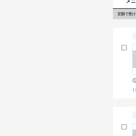
メニ
定額で受け
1