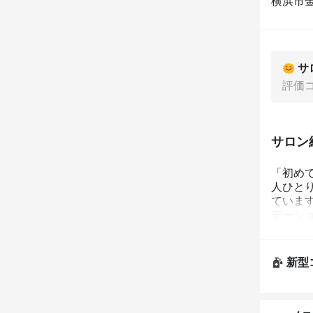
横浜市金
サ
評価
サロン
「初め
人ひとり
ていま
デーシ
ントや
新型