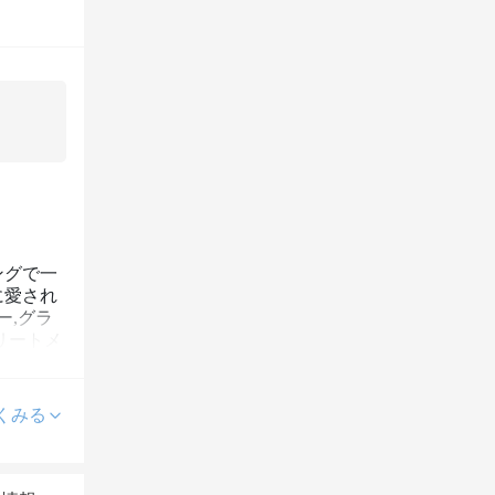
ングで一
に愛され
ー,グラ
リートメ
くみる