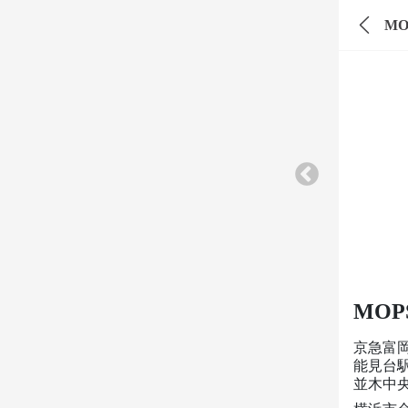
M
MO
京急富
能見台
並木中央