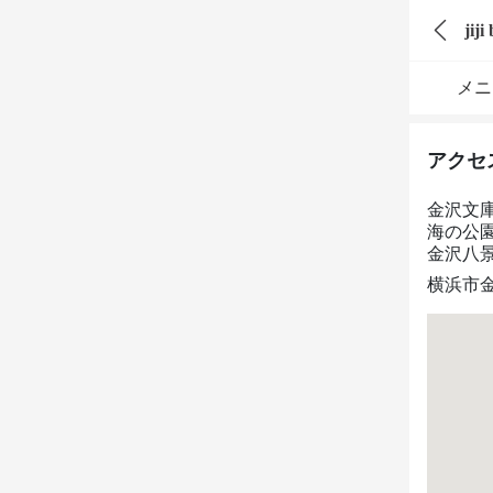
jij
メニ
アクセ
金沢文
海の公園
金沢八景
横浜市金