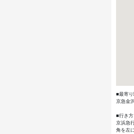
■最寄り
京急金沢
■行き方

京浜急
角を左