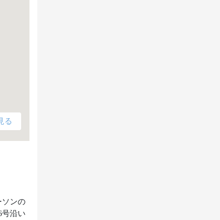
見る
ーソンの
6号沿い