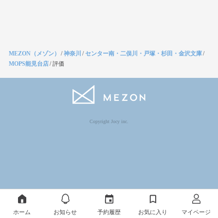
MEZON（メゾン）
/
神奈川
/
センター南・二俣川・戸塚・杉田・金沢文庫
/
MOPS能見台店
/
評価
Copyright Jocy inc.
ホーム
お知らせ
予約履歴
お気に入り
マイページ