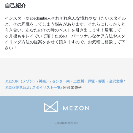
自己紹介
インスタ→＠abechanbe人それぞれ色んな憧れやなりたいスタイル
と、その邪魔をしてしまう悩みがあります。それらにしっかりと
向き合い、あなたのその時のベストを引き出します！帰宅して一
ヶ月後もキレイでいて頂くための、パーソナルなケア方法やスタ
イリング方法の提案をさせて頂きますので、お気軽に相談して下
さい！
MEZON（メゾン）
/
神奈川
/
センター南・二俣川・戸塚・杉田・金沢文庫
/
MOPS能見台店
/
スタイリスト一覧
/
阿部 加奈子
Copyright Jocy inc.