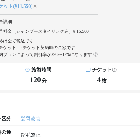
ット(¥11,550)
※
金詳細
善料金（シャンプースタイリング込）¥ 16,500
格は全て税込です
チケット 4チケット契約
時の金額です
約プランによって割引率が
29
%~
37
%になります
施術時間
チケット
120
4
分
枚
ー区分
髪質改善
善の種
縮毛矯正