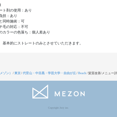
徴
ート剤の使用：あり
負担：あり
と同時施術：可
チ毛の対応：不可
のカラーの色落ち：個人差あり
、基本的にストレートのみとさせていただきます。
（メゾン）
/
東京
/
代官山・中目黒・学芸大学・自由が丘
/
Beach
/
髪質改善/メニュー
Copyright Jocy inc.