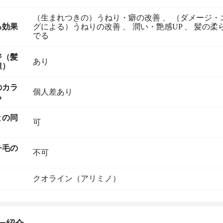
（生まれつきの）うねり・癖の改善
、
（ダメージ・
る効果
グによる）うねりの改善
、
潤い・艶感UP
、
髪の柔
でる
ジ（髪
あり
担）
のカラ
個人差あり
ち
との同
可
チ毛の
不可
クオライン（アリミノ）