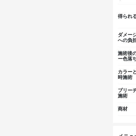
得られ
ダメー
への負
施術後
ー色落
カラー
時施術
ブリー
施術
商材