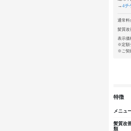
→
4チケ
通常料
髪質改
表示価
※定額
※ご契
特徴
メニュ
髪質改
類