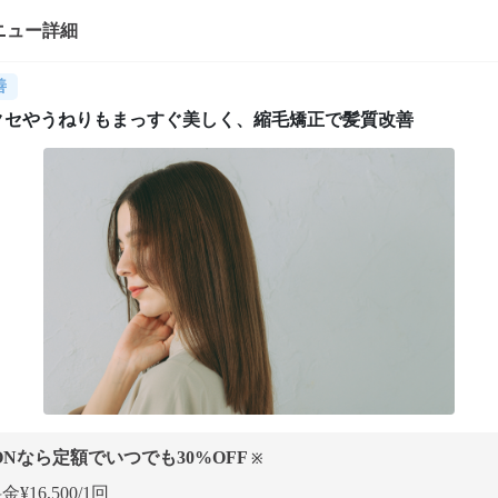
ニュー詳細
善
クセやうねりもまっすぐ美しく、縮毛矯正で髪質改善
ONなら定額でいつでも
30
%OFF
※
¥16,500/1回