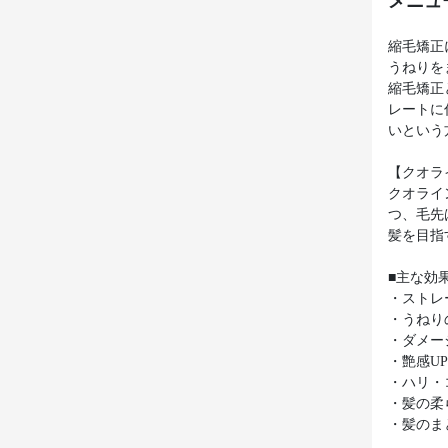
メニュ
縮毛矯正
うねりを
縮毛矯正
レートに
いという
【クオラ
クオライ
つ、毛先
髪を目指
■主な効
・ストレ
・うねり
・ダメー
・艶感U
・ハリ・
・髪の柔
・髪のま