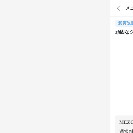
メ
髪質改
頑固な
MEZ
通常料金