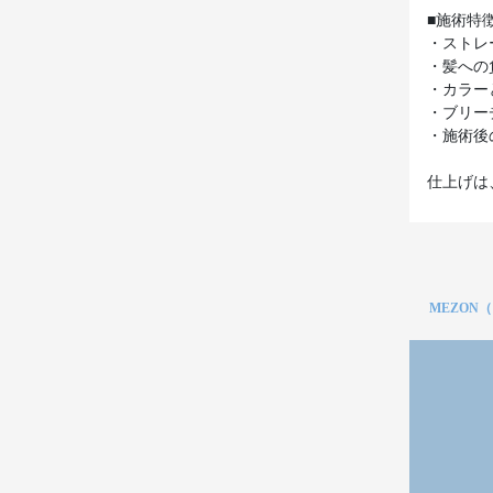
■施術特
・ストレ
・髪への
・カラー
・ブリー
・施術後
仕上げは
MEZON