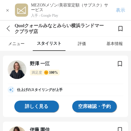
MEZONメゾン/美容室定額（サブスク）サ
×
表示
ービス
入手 -
Google Play
Quolクォールみなとみらい横浜ランドマー
クプラザ店
スタイリスト
メニュー
評価
基本情報
野澤 一江
満足度
100%
仕上げのスタイリングが上手
詳しく見る
空席確認・予約
伊藤 園佳