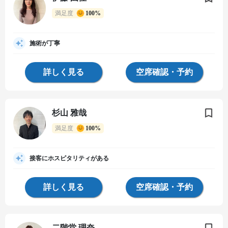
満足度
100%
施術が丁寧
詳しく見る
空席確認・予約
杉山 雅哉
満足度
100%
接客にホスピタリティがある
詳しく見る
空席確認・予約
二階堂 理奈