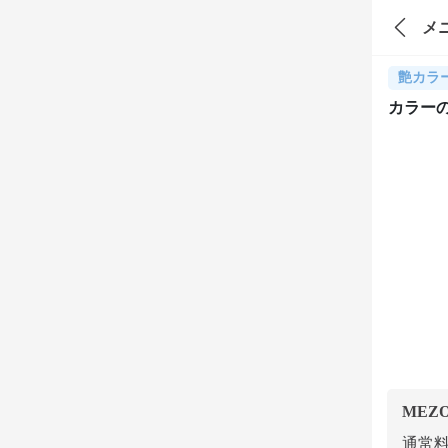
メ
艶カラ
カラー
MEZ
通常料金