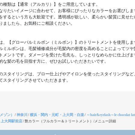
の種類は【通常（アルカリ）】をご用意しています。
なりたいイメージに合わせて、お客様にぴったりなカラーをお選びしま
をするという方も大歓迎です。透明感が欲しい、柔らかい髪質に見せた
りましたら、お気軽にご相談ください。
は、【グローバルミルボン（ミルボン）】のトリートメントを使用しま
ルミルボンは、毛髪補修成分が毛髪内の密度を高めることによってツヤ
トメントです。ダメージを受けた毛先も、しっとりなめらかに仕上げま
的な髪の毛を目指す方に、ぜひお試しいただきたいです。
のスタイリングは、ブロー仕上げやアイロンを使ったスタイリングなど
（メゾン）
/
神奈川
/
横浜・関内・元町・上大岡・白楽
/
～hair&eyelash～le chocolat
】上大岡駅前店
/
艶カラー（フルカラー＆トリートメント）/メニュー詳細