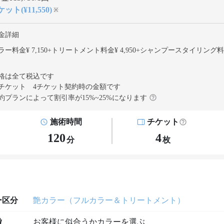
ット(¥11,550)
※
金詳細
ー料金¥ 7,150
+
トリートメント料金¥ 4,950
+
シャンプースタイリング料
格は全て税込です
チケット 4チケット契約
時の金額です
約プランによって割引率が
15
%~
25
%になります
施術時間
チケット
120
4
分
枚
ー区分
艶カラー（フルカラー＆トリートメント）
徴
お客様に似合うかカラーを選ぶ