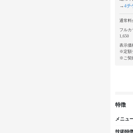
→
4チケ
通常料
フルカラ
1,650
表示価
※定額
※ご契
特徴
メニュ
技術特