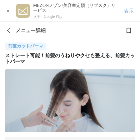
MEZONメゾン/美容室定額（サブスク）サ
×
表示
ービス
入手 -
Google Play
メニュー詳細
前髪カットパーマ
ストレート可能！前髪のうねりやクセも整える、前髪カッ
トパーマ