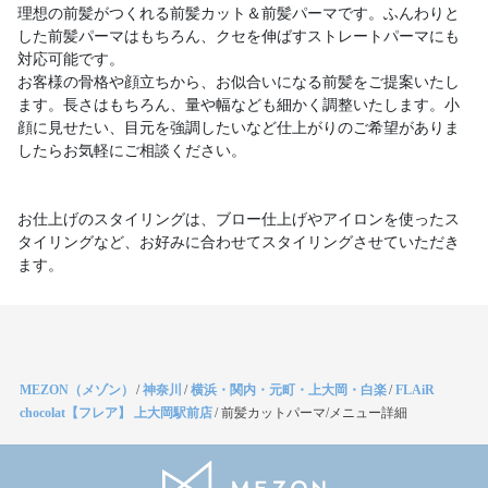
理想の前髪がつくれる前髪カット＆前髪パーマです。ふんわりと
した前髪パーマはもちろん、クセを伸ばすストレートパーマにも
対応可能です。
お客様の骨格や顔立ちから、お似合いになる前髪をご提案いたし
ます。長さはもちろん、量や幅なども細かく調整いたします。小
顔に見せたい、目元を強調したいなど仕上がりのご希望がありま
したらお気軽にご相談ください。
お仕上げのスタイリングは、ブロー仕上げやアイロンを使ったス
タイリングなど、お好みに合わせてスタイリングさせていただき
ます。
MEZON（メゾン）
/
神奈川
/
横浜・関内・元町・上大岡・白楽
/
FLAiR
chocolat【フレア】 上大岡駅前店
/
前髪カットパーマ/メニュー詳細