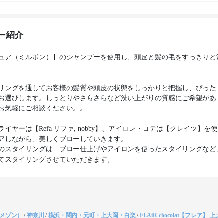
ー紹介
ュア（ミルボン）】のシャンプーを使用し、頭皮と髪の毛をすっきりと
リングを通してお客様の髪質や頭皮の状態をしっかりと把握し、ぴった
お選びします。しっとりやさらさらなど洗い上がりの質感にご希望があ
お気軽にご相談ください。。
イヤーは【Refa リファ, nobby】、アイロン・コテは【クレイツ】を
アしながら、美しくブローしていきます。
のスタイリングは、ブロー仕上げやアイロンを使ったスタイリングなど
てスタイリングさせていただきます。
（メゾン）
/
神奈川
/
横浜・関内・元町・上大岡・白楽
/
FLAiR chocolat【フレア】