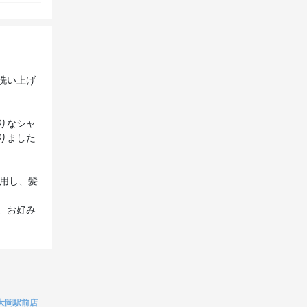
洗い上げ
りなシャ
りました
使用し、髪
、お好み
 上大岡駅前店