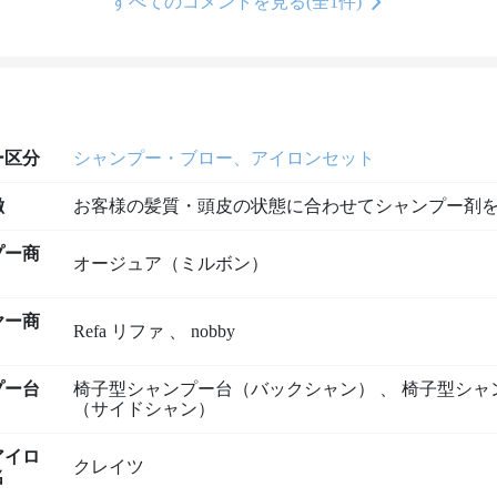
すべてのコメントを見る(全1件)
ー区分
シャンプー・ブロー、アイロンセット
徴
お客様の髪質・頭皮の状態に合わせてシャンプー剤
プー商
オージュア（ミルボン）
ヤー商
Refa リファ
、
nobby
プー台
椅子型シャンプー台（バックシャン）
、
椅子型シャ
（サイドシャン）
アイロ
クレイツ
名