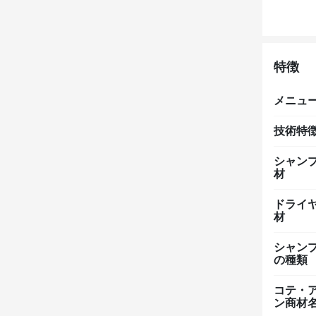
特徴
メニュ
技術特
シャン
材
ドライ
材
シャン
の種類
コテ・
ン商材