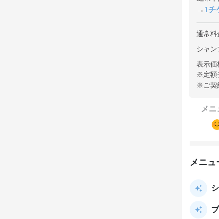
→
1チケ
通常料
シャンプ
表示価
※定額
※ご契
メニ
メニュ
シ
ブ