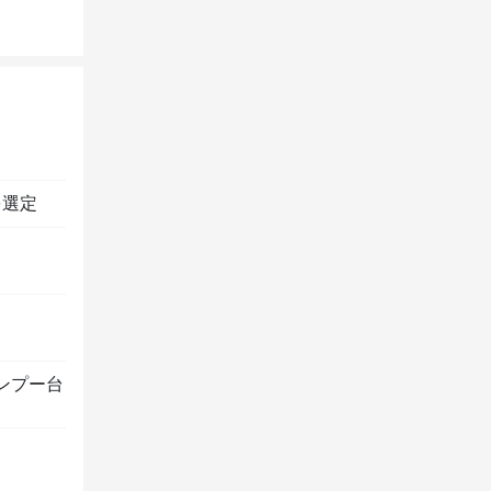
を選定
ンプー台