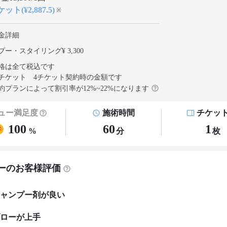
ット(¥2,887.5)
※
金詳細
ー・スタイリング¥ 3,300
格は全て税込です
チケット 4チケット契約
時の金額です
約プランによって割引率が
12
%~
22
%になります
ュー満足度
施術時間
チケッ
100
60
1
%
分
枚
ーのお客様評価
ャンプー剤が良い
ローが上手