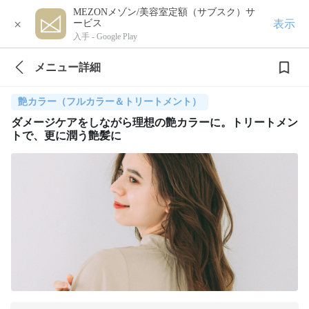
MEZONメゾン/美容室定額（サブスク）サ
×
表示
ービス
入手 -
Google Play
メニュー詳細
艶カラー（フルカラー＆トリートメント）
ダメージケアをしながら理想の艶カラーに。トリートメン
トで、更に潤う艶髪に