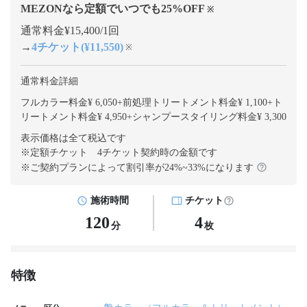
MEZONなら定額でいつでも
25
%OFF
※
通常料金¥15,400/1回
→
4チケット(¥11,550)
※
通常料金詳細
フルカラー料金¥ 6,050
+
前処理トリートメント料金¥ 1,100
+
ト
リートメント料金¥ 4,950
+
シャンプースタイリング料金¥ 3,300
表示価格は全て税込です
※定額チケット 4チケット契約
時の金額です
※ご契約プランによって割引率が
24
%~
33
%になります
施術時間
チケット
120
4
分
枚
特徴