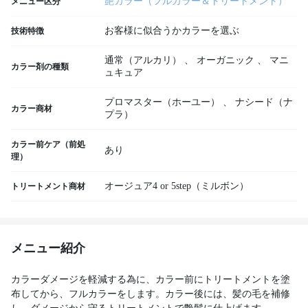
艶カラー（フルカラー＆トリートメント）
メニュー区分
お客様に似合うかカラーを選ぶ
技術特徴
通常（アルカリ）
、
オーガニック
、
マニ
カラー剤の種類
ュキュア
プロマスター（ホーユー）
、
ナシード（ナ
カラー商材
プラ）
カラー前ケア（前処
あり
理）
オージュア4 or 5step（ミルボン）
トリートメント商材
メニュー紹介
カラーダメージを軽減する為に、カラー前にトリートメントを塗
布してから、フルカラーをします。カラー後には、髪の毛を補修