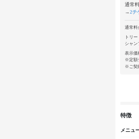
通常料金
→
2チケ
通常料
トリート
シャンプ
表示価
※定額
※ご契
特徴
メニュ