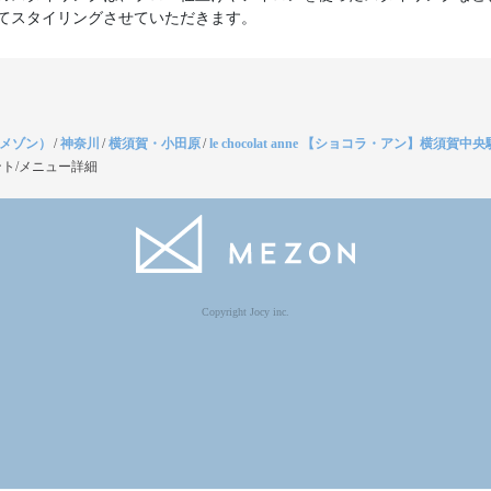
てスタイリングさせていただきます。
（メゾン）
/
神奈川
/
横須賀・小田原
/
le chocolat anne 【ショコラ・アン】横須賀中
ト/メニュー詳細
Copyright Jocy inc.