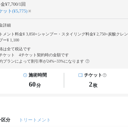
¥7,700/1回
ット(¥5,775)
※
金詳細
メント料金¥ 3,850
+
シャンプー・スタイリング料金¥ 2,750
+
炭酸クレン
ー¥ 1,100
格は全て税込です
チケット 4チケット契約
時の金額です
約プランによって割引率が
24
%~
33
%になります
施術時間
チケット
60
2
分
枚
ー区分
トリートメント