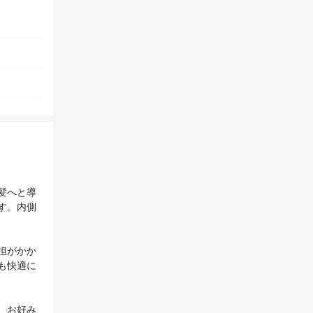
髪へと導
す。内側
担がかか
も快適に
、お好み