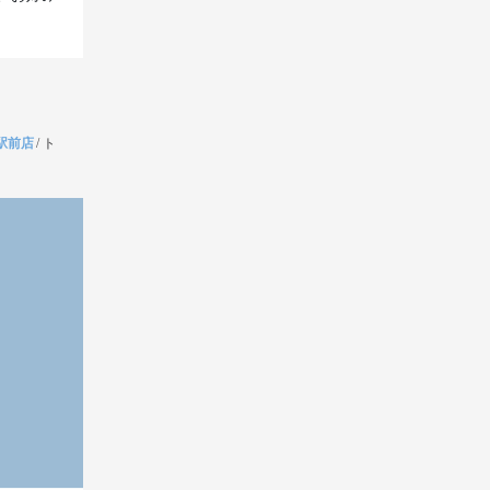
央駅前店
/
ト