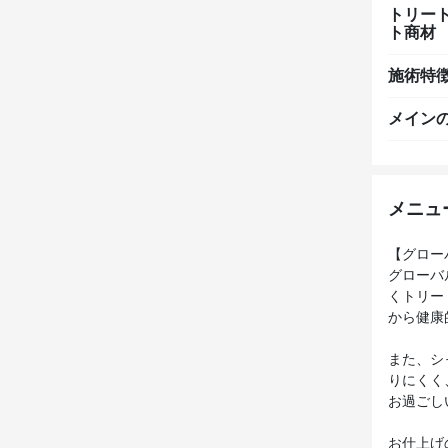
トリー
ト商材
施術特
メイン
メニュ
【グロー
グローバ
くトリー
から健康
また、シ
りにくく
お過ごし
お仕上げ