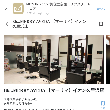
MEZONメゾン/美容室定額（サブスク）サ
×
表示
ービス
入手 -
Google Play
Bb...MERRY AVEDA 【マーリィ】イオン
久里浜店
Bb...MERRY AVEDA 【マーリィ】イオン久里浜店
京急久里浜駅より徒歩4分
久里浜駅より徒歩6分
地図