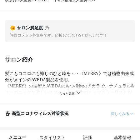
横須賀市久里浜５‐１３‐１ イオン横須賀久里浜SC2F
サロン満足度
評価コメント募集中です。応援して頂けると嬉しいです！
サロン紹介
髪にもココロにも癒しのひと時を・・《MERRY》では植物由来成
分がメインのAVEDA製品を使用。

《MERRY》の技術とAVEDAのもつ植物のチカラで、ナチュラル&
オーガニックな美しいスタイルへ★日本のトップカラーリストが
研究チームに参加し作られたヘアカラーはピュアな植物オイルが
髪を保護し、艶やかな髪色を表現致します♪
新型コロナウィルス対策状況
詳しくみる
メニュー
スタイリスト
評価
基本情報