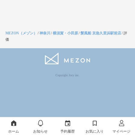
MEZON（メゾン）
/
神奈川
/
横須賀・小田原
/
髪風船 京急久里浜駅前店
/
評
価
Copyright Jocy inc.
ホーム
お知らせ
予約履歴
お気に入り
マイページ