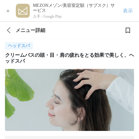
MEZONメゾン/美容室定額（サブスク）サ
×
表示
ービス
入手 -
Google Play
メニュー詳細
ヘッドスパ
クリームバスの頭・目・肩の疲れをとる効果で美しく、ヘ
ッドスパ