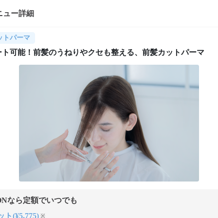
ニュー詳細
ットパーマ
ート可能！前髪のうねりやクセも整える、前髪カットパーマ
ONなら定額でいつでも
ト(¥5,775)
※