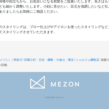
骨格や顔立ちから、お似合いになる前髪をご提案いたします。長さはも
ども細かく調整いたします。小顔に見せたい、目元を強調したいなど仕
ありましたらお気軽にご相談ください。
のスタイリングは、ブロー仕上げやアイロンを使ったスタイリングなど
てスタイリングさせていただきます。
（メゾン）
/
神奈川
/
武蔵小杉・日吉・綱島・大倉山・菊名
/
シェルジュ綱島店
/
前髪
ー詳細
Copyright Jocy inc.