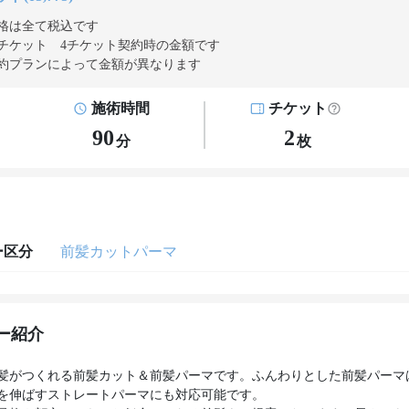
格は全て税込です
チケット 4チケット契約
時の金額です
約プランによって金額が異なります
施術時間
チケット
90
2
分
枚
ー区分
前髪カットパーマ
ー紹介
髪がつくれる前髪カット＆前髪パーマです。ふんわりとした前髪パーマ
を伸ばすストレートパーマにも対応可能です。