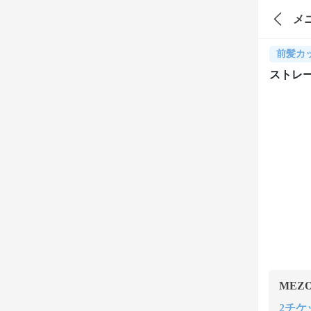
メ
前髪カ
ストレ
MEZ
2チケッ