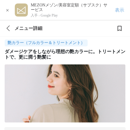
MEZONメゾン/美容室定額（サブスク）サ
×
表示
ービス
入手 -
Google Play
メニュー詳細
艶カラー（フルカラー＆トリートメント）
ダメージケアをしながら理想の艶カラーに。トリートメン
トで、更に潤う艶髪に