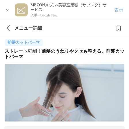
MEZONメゾン/美容室定額（サブスク）サ
×
表示
ービス
入手 -
Google Play
メニュー詳細
前髪カットパーマ
ストレート可能！前髪のうねりやクセも整える、前髪カッ
トパーマ