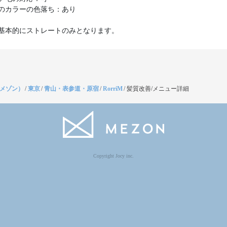
のカラーの色落ち：あり
基本的にストレートのみとなります。
（メゾン）
/
東京
/
青山・表参道・原宿
/
RorriM
/
髪質改善/メニュー詳細
Copyright Jocy inc.