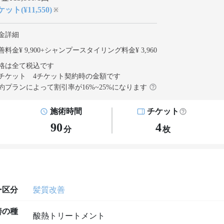
ット(¥11,550)
※
金詳細
料金¥ 9,900
+
シャンプースタイリング料金¥ 3,960
格は全て税込です
チケット 4チケット契約
時の金額です
約プランによって割引率が
16
%~
25
%になります
施術時間
チケット
90
4
分
枚
ー区分
髪質改善
善の種
酸熱トリートメント