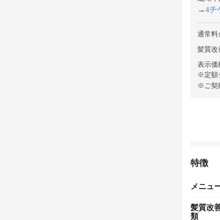
→
4チケ
通常料
髪質改善
表示価
※定額
※ご契
特徴
メニュ
髪質改
類