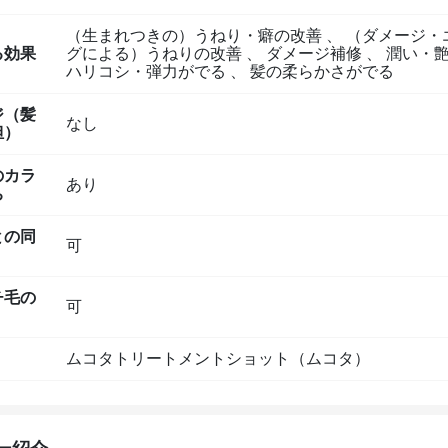
（生まれつきの）うねり・癖の改善
、
（ダメージ・
る効果
グによる）うねりの改善
、
ダメージ補修
、
潤い・艶
ハリコシ・弾力がでる
、
髪の柔らかさがでる
ジ（髪
なし
担）
のカラ
あり
ち
との同
可
チ毛の
可
ムコタトリートメントショット（ムコタ）