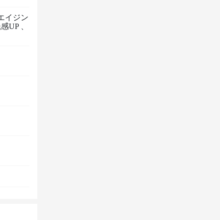
エイジン
感UP
、