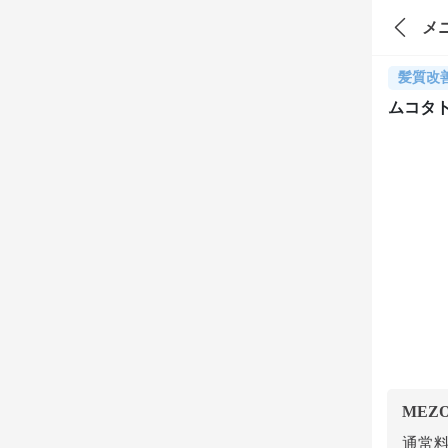
メ
髪質改
ムコタ
MEZ
通常料金