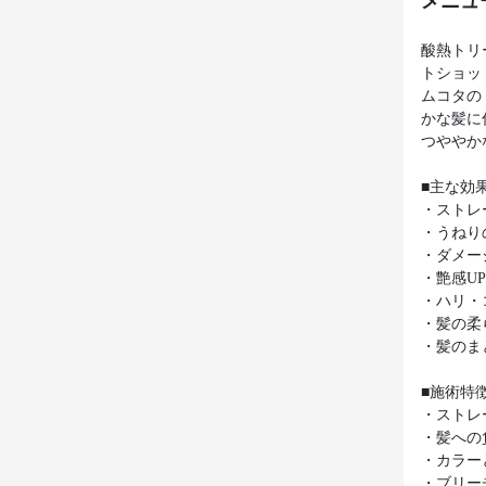
メニュ
酸熱トリ
トショッ
ムコタの
かな髪に
つややか
■主な効
・ストレ
・うねり
・ダメー
・艶感U
・ハリ・
・髪の柔
・髪のま
■施術特
・ストレ
・髪への
・カラー
・ブリー