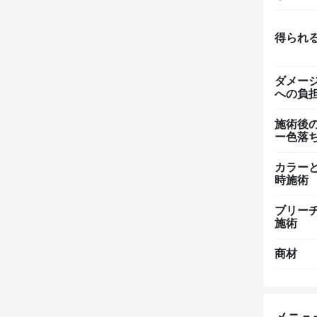
得られ
ダメー
への負
施術後
ー色落
カラー
時施術
ブリー
施術
商材