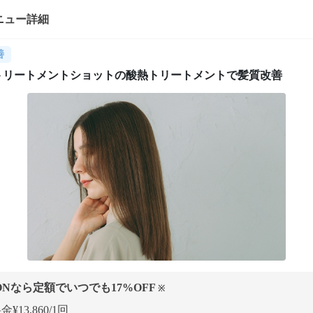
ニュー詳細
善
トリートメントショットの酸熱トリートメントで髪質改善
ONなら定額でいつでも
17
%OFF
※
¥13,860/1回