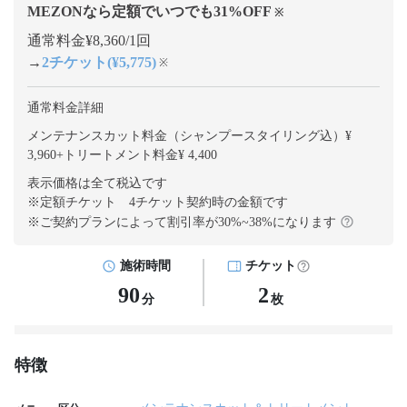
MEZONなら定額でいつでも
31
%OFF
※
通常料金¥8,360/1回
→
2チケット(¥5,775)
※
通常料金詳細
メンテナンスカット料金（シャンプースタイリング込）¥
3,960
+
トリートメント料金¥ 4,400
表示価格は全て税込です
※定額チケット 4チケット契約
時の金額です
※ご契約プランによって割引率が
30
%~
38
%になります
施術時間
チケット
90
2
分
枚
特徴