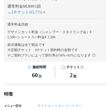
通常料金¥8,800/1回
→
2チケット(¥5,775)
※
通常料金詳細
デザインカット料金（シャンプー・スタイリング込）¥
5,500
+
ショートスパ料金¥ 3,300
表示価格は全て税込です
※定額チケット 4チケット契約
時の金額です
※ご契約プランによって割引率が
34
%~
41
%になります
施術時間
チケット
60
2
分
枚
特徴
サイドカット＆ショートスパ
メニュー区分