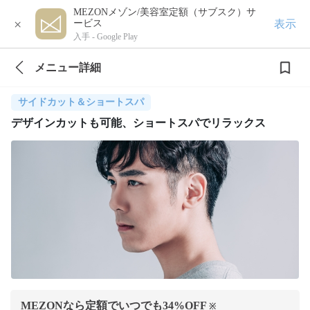
MEZONメゾン/美容室定額（サブスク）サ
×
表示
ービス
入手 -
Google Play
メニュー詳細
サイドカット＆ショートスパ
デザインカットも可能、ショートスパでリラックス
MEZONなら定額でいつでも
34
%OFF
※