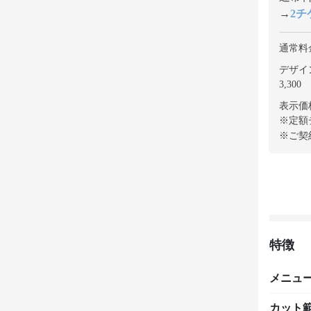
→
2チケ
通常料
デザイ
3,300
表示価
※定額
※ご契
特徴
メニュ
カット