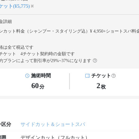
ット(¥5,775)
※
金詳細
ンカット料金（シャンプー・スタイリング込）¥ 4,950
+
ショートスパ料金
格は全て税込です
チケット 4チケット契約
時の金額です
約プランによって割引率が
29
%~
37
%になります
施術時間
チケット
60
2
分
枚
ー区分
サイドカット＆ショートスパ
範囲
デザインカット（フルカット）