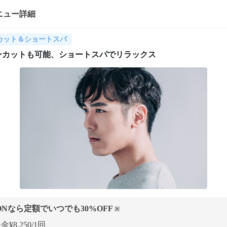
ニュー詳細
カット＆ショートスパ
ンカットも可能、ショートスパでリラックス
ONなら定額でいつでも
30
%OFF
※
¥8,250/1回