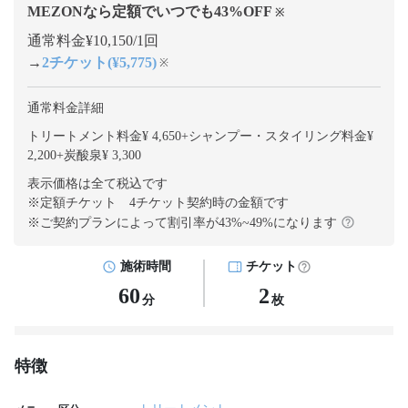
MEZONなら定額でいつでも
43
%OFF
※
通常料金¥10,150/1回
→
2チケット(¥5,775)
※
通常料金詳細
トリートメント料金¥ 4,650
+
シャンプー・スタイリング料金¥
2,200
+
炭酸泉¥ 3,300
表示価格は全て税込です
※定額チケット 4チケット契約
時の金額です
※ご契約プランによって割引率が
43
%~
49
%になります
施術時間
チケット
60
2
分
枚
特徴