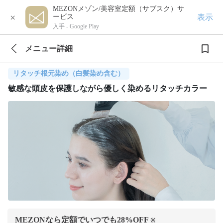
MEZONメゾン/美容室定額（サブスク）サ
×
表示
ービス
入手 -
Google Play
メニュー詳細
リタッチ根元染め（白髪染め含む）
敏感な頭皮を保護しながら優しく染めるリタッチカラー
MEZONなら定額でいつでも
28
%OFF
※