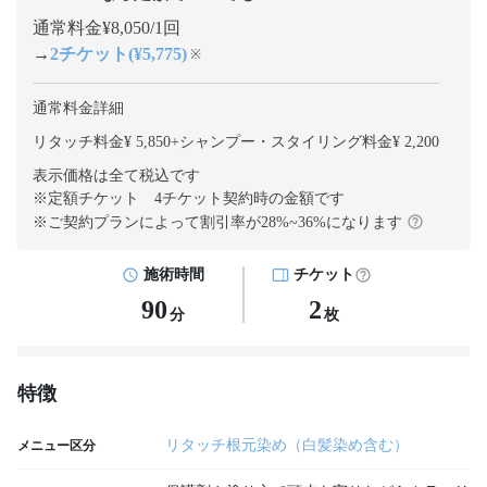
通常料金¥8,050/1回
→
2チケット(¥5,775)
※
通常料金詳細
リタッチ料金¥ 5,850
+
シャンプー・スタイリング料金¥ 2,200
表示価格は全て税込です
※定額チケット 4チケット契約
時の金額です
※ご契約プランによって割引率が
28
%~
36
%になります
施術時間
チケット
90
2
分
枚
特徴
リタッチ根元染め（白髪染め含む）
メニュー区分