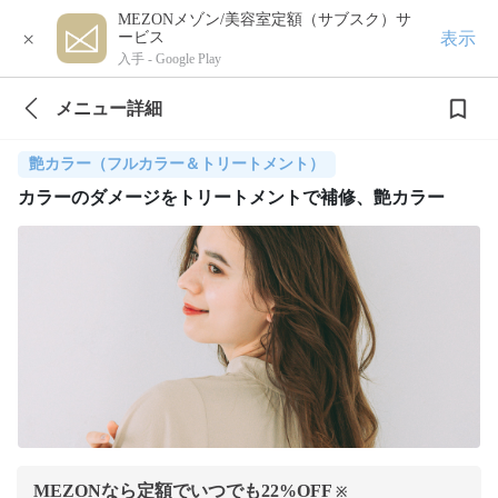
MEZONメゾン/美容室定額（サブスク）サ
×
表示
ービス
入手 -
Google Play
メニュー詳細
艶カラー（フルカラー＆トリートメント）
カラーのダメージをトリートメントで補修、艶カラー
MEZONなら定額でいつでも
22
%OFF
※