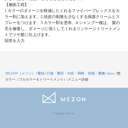
【施術工程】
1.カラーのダメージを軽減したくれるファイバープレックスをカ
ラー剤に加えます。2.頭皮の刺激を少なくする保護クリームとス
プレーをつけます。3.カラー剤を塗布。4.シャンプー後は、 髪の
毛を修復し、ダメージに強くしてくれるリンケージトリートメン
トでツヤ髪に仕上げます。
MEZON（メゾン）
/
愛知
/
日進・豊田・刈谷・岡崎・安城・豊橋
/
draw
/
艶
カラー（フルカラー＆トリートメント）/メニュー詳細
Copyright Jocy inc.