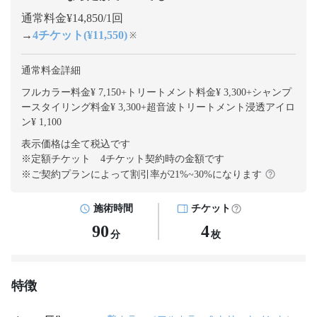
通常料金¥14,850/1回
→
4チケット(¥11,550)
※
通常料金詳細
フルカラー料金¥ 7,150
+
トリートメント料金¥ 3,300
+
シャンプ
ースタイリング料金¥ 3,300
+
超音波トリートメント浸透アイロ
ン¥ 1,100
表示価格は全て税込です
※定額チケット 4チケット契約
時の金額です
※ご契約プランによって割引率が
21
%~
30
%になります
施術時間
チケット
90
4
分
枚
特徴