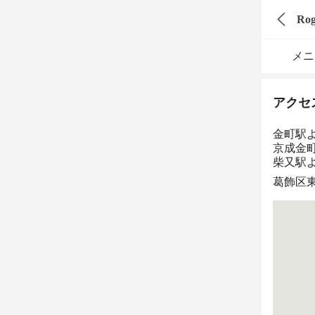
Ro
メニ
アクセ
金町駅
京成金
柴又駅よ
葛飾区東金