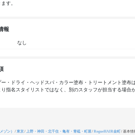
きます。
情報
なし
項
プー・ドライ・ヘッドスパ・カラー塗布・トリートメント塗布
より指名スタイリストではなく、別のスタッフが担当する場合
（メゾン）
/
東京
/
上野・神田・北千住・亀有・青砥・町屋
/
RogueHAIR金町
/
基本情