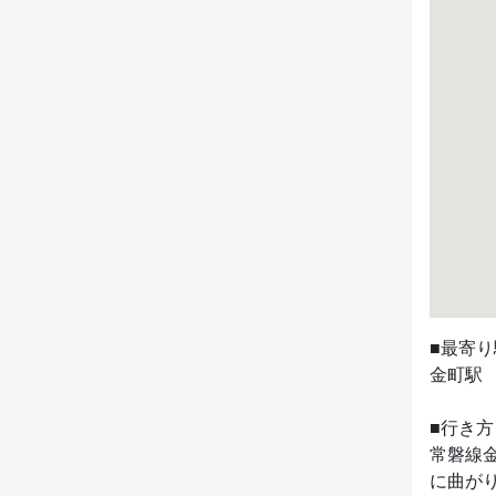
■最寄り
金町駅　
■行き方

常磐線
に曲が