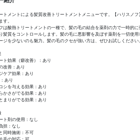
ー紹介
ートメントによる髪質改善トリートメントメニューです。【ハリスノフ
ます。
フは酸熱トリートメントの一種で、髪の毛の結合を薬剤の力で一時的に
り髪質をコントロールします。髪の毛に悪影響を及ぼす薬剤を一切使用
ージを少ないのも魅力。髪の毛のクセが強い方は、ぜひお試しください
果
ート効果（癖改善）：あり
の改善：あり
ジケア効果：あり
P：あり
コシを与える効果：あり
らかさがでる効果：あり
とまりがでる効果：あり
徴
ート剤の使用：なし
負担：なし
と同時施術：不可
チ毛の対応：可