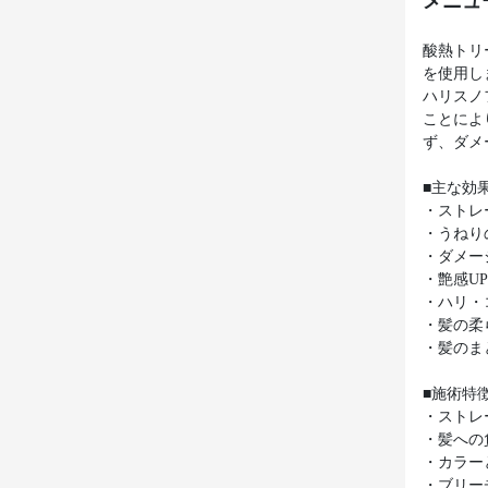
メニュ
酸熱トリ
を使用し
ハリスノ
ことによ
ず、ダメ
■主な効
・ストレ
・うねり
・ダメー
・艶感U
・ハリ・
・髪の柔
・髪のま
■施術特
・ストレ
・髪への
・カラー
・ブリー