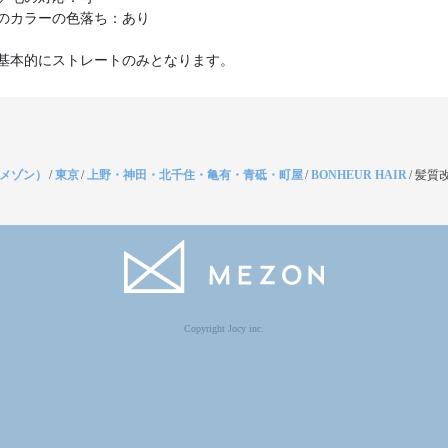
のカラーの色落ち：あり
基本的にストレートのみとなります。
（メゾン）
/
東京
/
上野・神田・北千住・亀有・青砥・町屋
/
BONHEUR HAIR
/
髪質改
Copyright Jocy inc.