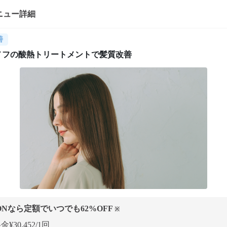
ニュー詳細
善
ノフの酸熱トリートメントで髪質改善
ONなら定額でいつでも
62
%OFF
※
¥30,452/1回