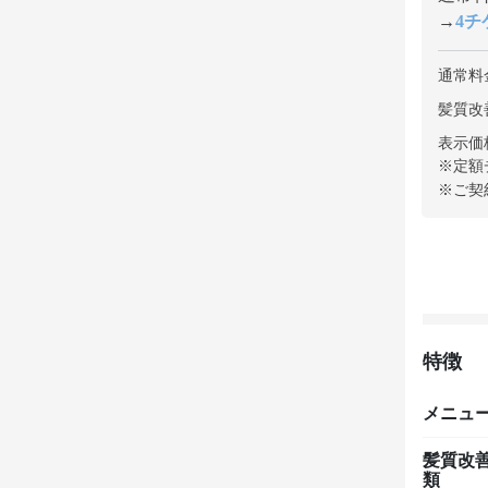
→
4チケ
通常料
髪質改善
表示価
※定額
※ご契
特徴
メニュ
髪質改
類