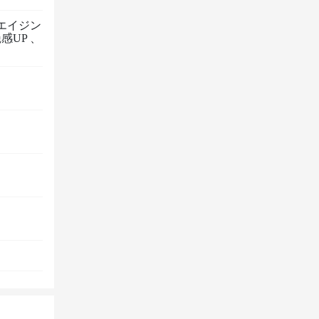
エイジン
感UP
、