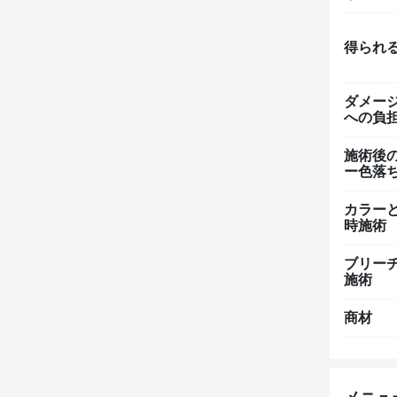
得られ
ダメー
への負
施術後
ー色落
カラー
時施術
ブリー
施術
商材