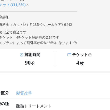
ット(¥11,550)
※
金詳細
料金（カット込）¥ 23,540
+
ホームケア¥ 6,912
格は全て税込です
チケット 4チケット契約
時の金額です
約プランによって割引率が
62
%~
66
%になります
施術時間
チケット
90
4
分
枚
ー区分
髪質改善
善の種
酸熱トリートメント