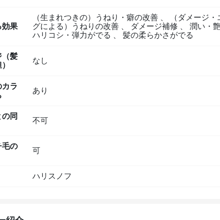
（生まれつきの）うねり・癖の改善
、
（ダメージ・
る効果
グによる）うねりの改善
、
ダメージ補修
、
潤い・艶
ハリコシ・弾力がでる
、
髪の柔らかさがでる
ジ（髪
なし
担）
のカラ
あり
ち
との同
不可
チ毛の
可
ハリスノフ