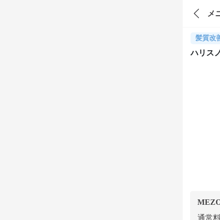
メ
髪質改
ハリス
MEZ
通常料金