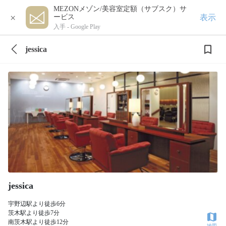
MEZONメゾン/美容室定額（サブスク）サ
×
表示
ービス
入手 -
Google Play
jessica
jessica
宇野辺駅より徒歩6分
茨木駅より徒歩7分
南茨木駅より徒歩12分
地図