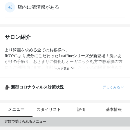
店内に清潔感がある
サロン紹介
より綺麗を求める全てのお客様へ。

ROYALより成分にこだわったLuaffineシリーズが新登場！洗いあ
がりの手触り、おさまりに特化しオーガニック処方で敏感肌の方
にもご利用頂けます。年齢だから‥と、おしゃれの限界を決めて
いませんか？いつまでも綺麗に、そしていつまでも美しく。最高
級をお届けいたします。
新型コロナウィルス対策状況
詳しくみる
メニュー
スタイリスト
評価
基本情報
定額で受けられるメニュー