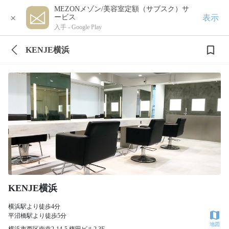
MEZONメゾン/美容室定額（サブスク）サ
×
表示
ービス
入手 -
Google Play
KENJE横浜
KENJE横浜
横浜駅より徒歩4分
平沼橋駅より徒歩5分
地図