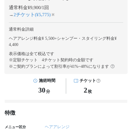
通常料金¥9,900/1回
→
2チケット(¥5,775)
※
通常料金詳細
ヘアアレンジ料金¥ 5,500
+
シャンプー・スタイリング料金¥
4,400
表示価格は全て税込です
※定額チケット 4チケット契約
時の金額です
※ご契約プランによって割引率が
41
%~
48
%になります
施術時間
チケット
30
2
分
枚
特徴
ヘアアレンジ
メニュー区分