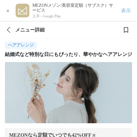
MEZONメゾン/美容室定額（サブスク）サ
×
表示
ービス
入手 -
Google Play
メニュー詳細
ヘアアレンジ
結婚式など特別な日にもぴったり、華やかなヘアアレンジ
MEZONなら定額でいつでも
42
%OFF
※