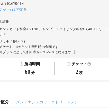
¥10,670/1回
ット(¥5,775)
※
金詳細
ンスカット料金¥ 5,170
+
シャンプースタイリング料金¥ 4,400
+
トリート
,100
格は全て税込です
チケット 4チケット契約
時の金額です
約プランによって割引率が
45
%~
52
%になります
施術時間
チケット
60
2
分
枚
ー区分
メンテナンスカット＆トリートメント