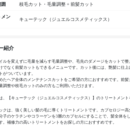
範囲
枝毛カット・毛量調整 + 前髪カット
トメン
キューテック（ジュエルコスメティックス）
ー紹介
イルを変えずに毛量を減らす毛量調整や、毛先のダメージをカットで整
けでなく前髪カットもできるメニューです。カット後には、艶髪に仕上
トがついています。
めたヘア全体のメンテナンスカットをご希望の方におすすめです。前髪
量調整や枝毛カットのみの方もご利用いただけます。
は、【キューテック（ジュエルコスメティックス）】のトリートメント
ックは、強く美しい髪の毛に導くトリートメントです。カプセロジー高
分子のケラチンやコラーゲンを3層のカプセルにすることで、髪全体を
す。補修力の高いトリートメントをお探しの方におすすめです。