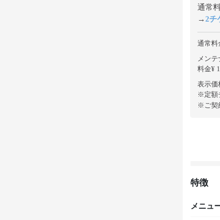
通常料金
→
2チケ
通常料
メンテナ
料金¥ 1
表示価
※定額
※ご契
特徴
メニュ