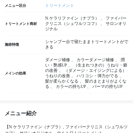
トリートメント
メニュー区分
N.ケラリファイン（ナプラ）
、
ファイバー
クリニス（シュワルツコフ）
、
サロンオリ
トリートメント商材
ジナル
シャンプー台で寝たままトリートメントがで
施術特徴
きる
ダメージ補修
、
カラーダメージ補修
、
潤
い・艶感UP
、
（生まれつきの）うねり・癖
の改善
、
（ダメージ・エイジングによる）
メインの効果
うねりの改善
、
ハリコシ・弾力がでる
、
髪が柔らかくなる
、
髪のまとまりがよくな
る
、
カラーの持ちUP
、
パーマの持ちUP
メニュー紹介
【N.ケラリファイン（ナプラ）, ファイバークリニス（シュワルツ