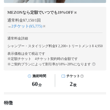
MEZONなら定額でいつでも
19
%OFF
※
通常料金¥7,150/1回
→
2チケット(¥5,775)
※
通常料金詳細
シャンプー・スタイリング料金¥ 2,200
+
トリートメント¥ 4,950
表示価格は全て税込です
※定額チケット 4チケット契約
時の金額です
※ご契約プランによって割引率が
18
%~
28
%になります
施術時間
チケット
60
2
分
枚
特徴