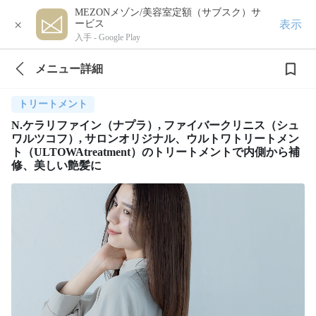
MEZONメゾン/美容室定額（サブスク）サ
×
表示
ービス
入手 -
Google Play
メニュー詳細
トリートメント
N.ケラリファイン（ナプラ）, ファイバークリニス（シュ
ワルツコフ）, サロンオリジナル、ウルトワトリートメン
ト（ULTOWAtreatment）のトリートメントで内側から補
修、美しい艶髪に