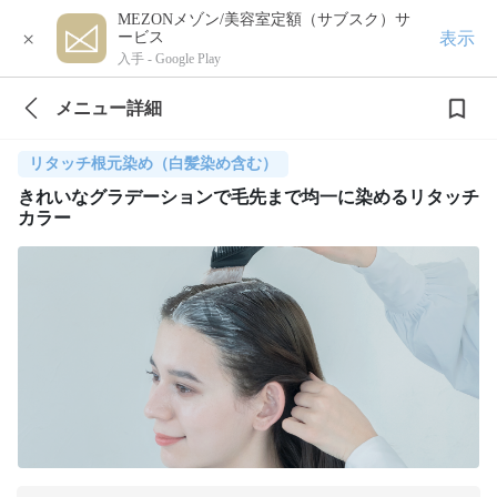
MEZONメゾン/美容室定額（サブスク）サ
×
表示
ービス
入手 -
Google Play
メニュー詳細
リタッチ根元染め（白髪染め含む）
きれいなグラデーションで毛先まで均一に染めるリタッチ
カラー