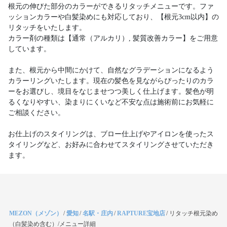
根元の伸びた部分のカラーができるリタッチメニューです。ファ
ッションカラーや白髪染めにも対応しており、【根元3cm以内】の
リタッチをいたします。
カラー剤の種類は【通常（アルカリ）, 髪質改善カラー】をご用意
しています。
また、根元から中間にかけて、自然なグラデーションになるよう
カラーリングいたします。現在の髪色を見ながらぴったりのカラ
ーをお選びし、境目をなじませつつ美しく仕上げます。髪色が明
るくなりやすい、染まりにくいなど不安な点は施術前にお気軽に
ご相談ください。
お仕上げのスタイリングは、ブロー仕上げやアイロンを使ったス
タイリングなど、お好みに合わせてスタイリングさせていただき
ます。
MEZON（メゾン）
/
愛知
/
名駅・庄内
/
RAPTURE宝地店
/
リタッチ根元染め
（白髪染め含む）/メニュー詳細