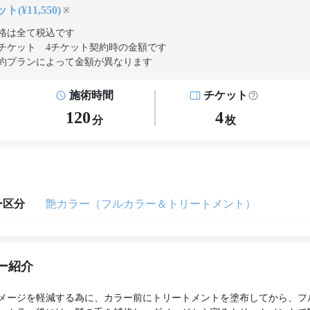
ト(¥11,550)
※
格は全て税込です
チケット 4チケット契約
時の金額です
約プランによって金額が異なります
施術時間
チケット
120
4
分
枚
ー区分
艶カラー（フルカラー＆トリートメント）
ー紹介
メージを軽減する為に、カラー前にトリートメントを塗布してから、フ