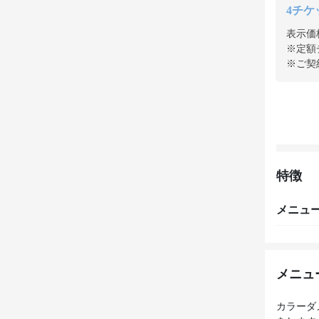
4チケッ
表示価
※定額
※ご契
特徴
メニュ
メニュ
カラーダ