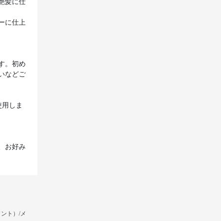
艶髪に仕
ーに仕上
す。初め
いなどご
使用しま
、お好み
ント）/メ