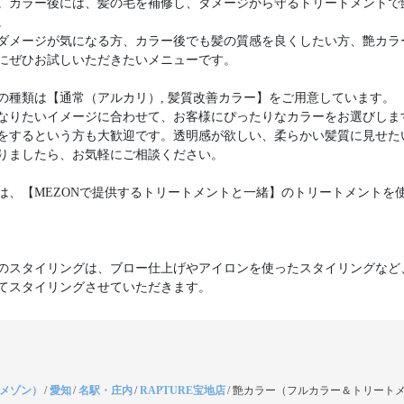
。カラー後には、髪の毛を補修し、ダメージから守るトリートメントで
。
ダメージが気になる方、カラー後でも髪の質感を良くしたい方、艶カラ
にぜひお試しいただきたいメニューです。
の種類は【通常（アルカリ）, 髪質改善カラー】をご用意しています。
なりたいイメージに合わせて、お客様にぴったりなカラーをお選びしま
をするという方も大歓迎です。透明感が欲しい、柔らかい髪質に見せた
りましたら、お気軽にご相談ください。
は、【MEZONで提供するトリートメントと一緒】のトリートメントを
のスタイリングは、ブロー仕上げやアイロンを使ったスタイリングなど
（メゾン）
/
愛知
/
名駅・庄内
/
RAPTURE宝地店
/
艶カラー（フルカラー＆トリートメ