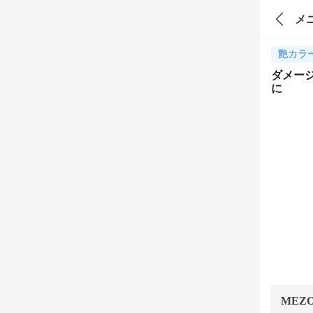
メ
艶カラ
ダメー
に
MEZ