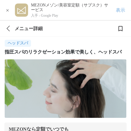
MEZONメゾン/美容室定額（サブスク）サ
×
表示
ービス
入手 -
Google Play
メニュー詳細
ヘッドスパ
指圧スパのリラクゼーション効果で美しく、ヘッドスパ
MEZONなら定額でいつでも