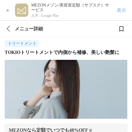
MEZONメゾン/美容室定額（サブスク）サ
×
表示
ービス
入手 -
Google Play
メニュー詳細
トリートメント
TOKIOトリートメントで内側から補修、美しい艶髪に
MEZONなら定額でいつでも
48
%OFF
※