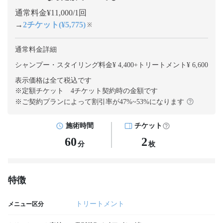
通常料金¥11,000/1回
→
2チケット(¥5,775)
※
通常料金詳細
シャンプー・スタイリング料金¥ 4,400
+
トリートメント¥ 6,600
表示価格は全て税込です
※定額チケット 4チケット契約
時の金額です
※ご契約プランによって割引率が
47
%~
53
%になります
施術時間
チケット
60
2
分
枚
特徴
トリートメント
メニュー区分