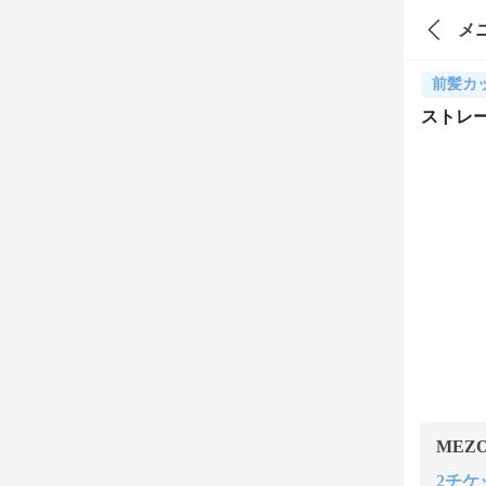
メ
前髪カ
ストレ
MEZ
2チケッ