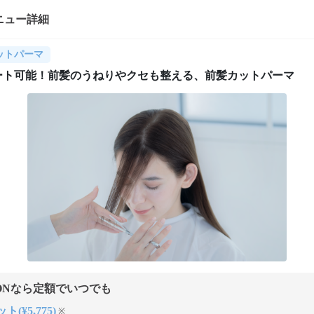
ニュー詳細
ットパーマ
ート可能！前髪のうねりやクセも整える、前髪カットパーマ
ONなら定額でいつでも
ト(¥5,775)
※