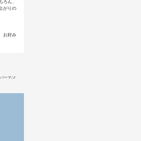
ちろん、
上がりの
、お好み
パーマ/メ