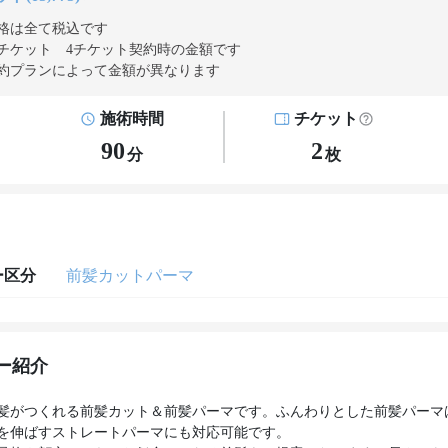
格は全て税込です
チケット 4チケット契約
時の金額です
約プランによって金額が異なります
施術時間
チケット
90
2
分
枚
ー区分
前髪カットパーマ
ー紹介
髪がつくれる前髪カット＆前髪パーマです。ふんわりとした前髪パーマ
を伸ばすストレートパーマにも対応可能です。