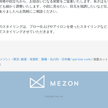
骨格や顔立ちから、お似合いになる前髪をご提案いたします。長さはも
ども細かく調整いたします。小顔に見せたい、目元を強調したいなど仕
ありましたらお気軽にご相談ください。
のスタイリングは、ブロー仕上げやアイロンを使ったスタイリングなど
てスタイリングさせていただきます。
（メゾン）
/
東京
/
銀座・有楽町・新橋・丸の内・日本橋
/
spin hair works
/
前髪カット
細
Copyright Jocy inc.