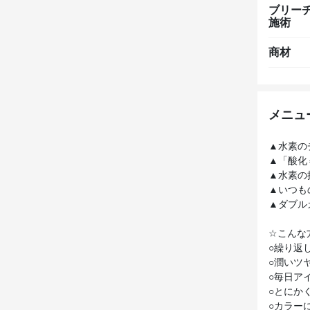
ブリー
施術
商材
メニュ
▲水素の
▲「酸化
▲水素の
▲いつもの
▲ダブル
☆こんな
○繰り返
○潤いツ
○毎日ア
○とにか
○カラー