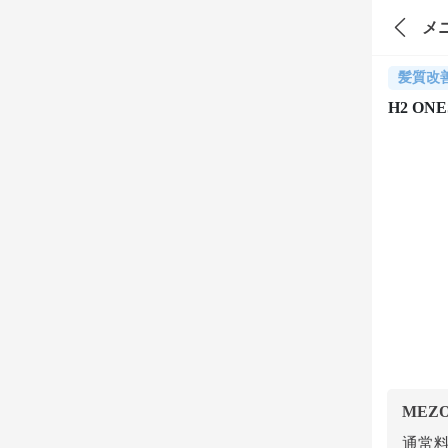
メ
髪質改
H2 O
MEZ
通常料金