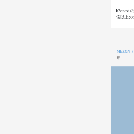
h2on
倍以上の
MEZON
細