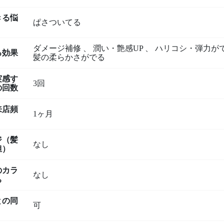
きる悩
ぱさついてる
ダメージ補修
、
潤い・艶感UP
、
ハリコシ・弾力が
る効果
髪の柔らかさがでる
実感す
3回
の回数
来店頻
1ヶ月
ジ（髪
なし
担）
のカラ
なし
ち
との同
可