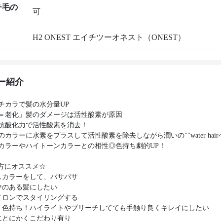
チ毛の
可
H2 ONEST エイチツーオネスト（ONEST）
ー紹介
チカラで髪の水分量UP
＝老化」髪のダメージは活性酸素が原因
抗酸化力で活性酸素を消去！
カラーに水素をプラスして活性酸素を除去しながら潤いの""water hairへ
カラーやハイトーンカラーとの相性◎色持ち劇的UP！
方にオススメ☆
しカラーをして、パサパサ
ヤのある髪にしたい
イロンでスタイリングする
く色持ち！ハイライトやブリーチしてても手触り良くキレイにしたい
にとにかくこだわり有り