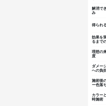
解消で
み
得られ
効果を
るまで
理想の
度
ダメー
への負
施術後
ー色落
カラー
時施術