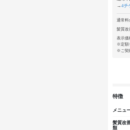
→
4チケ
通常料
髪質改
表示価
※定額
※ご契
特徴
メニュ
髪質改
類