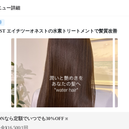
ニュー詳細
善
NEST エイチツーオネストの水素トリートメントで髪質改善
ONなら定額でいつでも
30
%OFF
※
¥16,500/1回