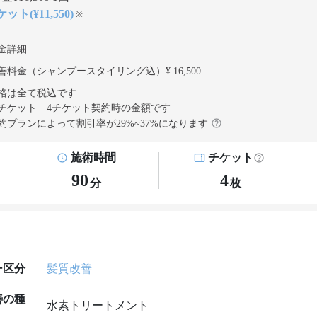
ット(¥11,550)
※
金詳細
善料金（シャンプースタイリング込）¥ 16,500
格は全て税込です
チケット 4チケット契約
時の金額です
約プランによって割引率が
29
%~
37
%になります
施術時間
チケット
90
4
分
枚
ー区分
髪質改善
善の種
水素トリートメント