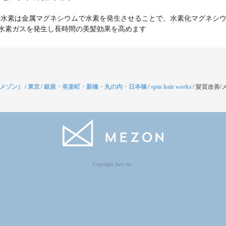
est の水素は金属マグネシウムで水素を発生させることで、水素化マグネシウ
水素ガスを発生し長時間の美髪効果を高めます
（メゾン）
/
東京
/
銀座・有楽町・新橋・丸の内・日本橋
/
spin hair works
/
髪質改善/
Copyright Jocy inc.