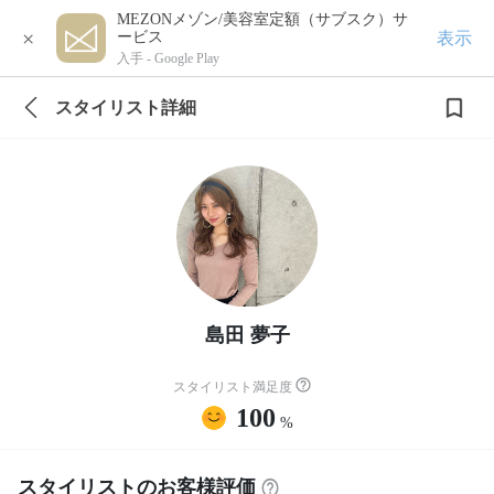
MEZONメゾン/美容室定額（サブスク）サ
×
表示
ービス
入手 -
Google Play
スタイリスト詳細
島田 夢子
スタイリスト満足度
100
%
スタイリストのお客様評価