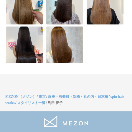
MEZON（メゾン）
/
東京
/
銀座・有楽町・新橋・丸の内・日本橋
/
spin hair
works
/
スタイリスト一覧
/
島田 夢子