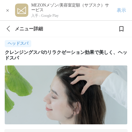
MEZONメゾン/美容室定額（サブスク）サ
×
表示
ービス
入手 -
Google Play
メニュー詳細
ヘッドスパ
クレンジングスパのリラクゼーション効果で美しく、ヘッ
ドスパ