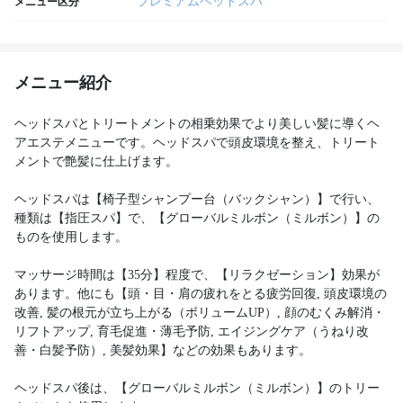
プレミアムヘッドスパ
メニュー区分
メニュー紹介
ヘッドスパとトリートメントの相乗効果でより美しい髪に導くヘ
アエステメニューです。ヘッドスパで頭皮環境を整え、トリート
メントで艶髪に仕上げます。
ヘッドスパは【椅子型シャンプー台（バックシャン）】で行い、
種類は【指圧スパ】で、【グローバルミルボン（ミルボン）】の
ものを使用します。
マッサージ時間は【35分】程度で、【リラクゼーション】効果が
あります。他にも【頭・目・肩の疲れをとる疲労回復, 頭皮環境の
改善, 髪の根元が立ち上がる（ボリュームUP）, 顔のむくみ解消・
リフトアップ, 育毛促進・薄毛予防, エイジングケア（うねり改
善・白髪予防）, 美髪効果】などの効果もあります。
ヘッドスパ後は、【グローバルミルボン（ミルボン）】のトリー