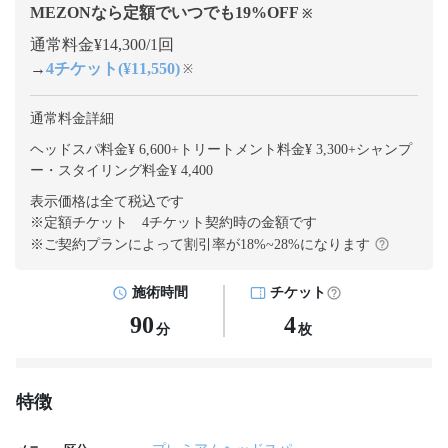
MEZONなら定額でいつでも
19
%OFF
※
通常料金¥14,300/1回
→
4チケット(¥11,550)
※
通常料金詳細
ヘッドスパ料金¥ 6,600
+
トリートメント料金¥ 3,300
+
シャンプ
ー・スタイリング料金¥ 4,400
表示価格は全て税込です
※定額チケット 4チケット契約
時の金額です
※ご契約プランによって割引率が
18
%~
28
%になります
施術時間
チケット
90
4
分
枚
特徴