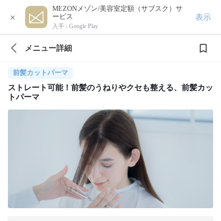
MEZONメゾン/美容室定額（サブスク）サ
×
表示
ービス
入手 -
Google Play
メニュー詳細
前髪カットパーマ
ストレート可能！前髪のうねりやクセも整える、前髪カッ
トパーマ