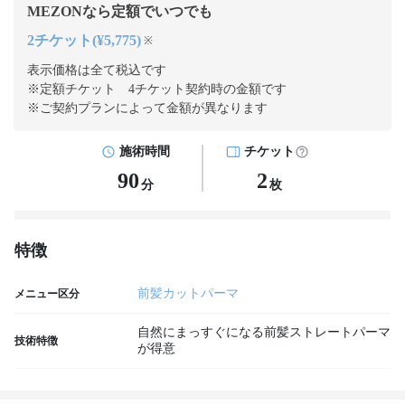
MEZONなら定額でいつでも
2チケット(¥5,775)
※
表示価格は全て税込です
※定額チケット 4チケット契約
時の金額です
※ご契約プランによって金額が異なります
施術時間
チケット
90
2
分
枚
特徴
前髪カットパーマ
メニュー区分
自然にまっすぐになる前髪ストレートパーマ
技術特徴
が得意