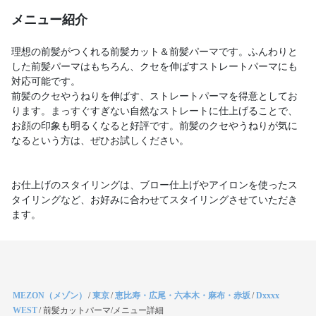
メニュー紹介
理想の前髪がつくれる前髪カット＆前髪パーマです。ふんわりと
した前髪パーマはもちろん、クセを伸ばすストレートパーマにも
対応可能です。
前髪のクセやうねりを伸ばす、ストレートパーマを得意としてお
ります。まっすぐすぎない自然なストレートに仕上げることで、
お顔の印象も明るくなると好評です。前髪のクセやうねりが気に
なるという方は、ぜひお試しください。
お仕上げのスタイリングは、ブロー仕上げやアイロンを使ったス
タイリングなど、お好みに合わせてスタイリングさせていただき
ます。
MEZON（メゾン）
/
東京
/
恵比寿・広尾・六本木・麻布・赤坂
/
Dxxxx
WEST
/
前髪カットパーマ/メニュー詳細