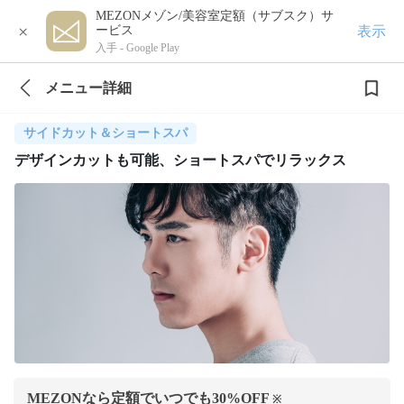
MEZONメゾン/美容室定額（サブスク）サ
×
表示
ービス
入手 -
Google Play
メニュー詳細
サイドカット＆ショートスパ
デザインカットも可能、ショートスパでリラックス
MEZONなら定額でいつでも
30
%OFF
※