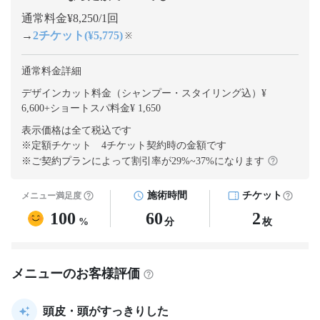
通常料金¥8,250/1回
→
2チケット(¥5,775)
※
通常料金詳細
デザインカット料金（シャンプー・スタイリング込）¥
6,600
+
ショートスパ料金¥ 1,650
表示価格は全て税込です
※定額チケット 4チケット契約
時の金額です
※ご契約プランによって割引率が
29
%~
37
%になります
施術時間
チケット
メニュー満足度
100
60
2
%
分
枚
メニューのお客様評価
頭皮・頭がすっきりした