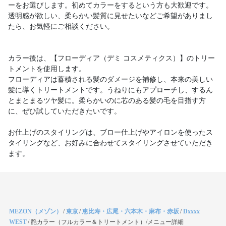
ーをお選びします。初めてカラーをするという方も大歓迎です。
透明感が欲しい、柔らかい髪質に見せたいなどご希望がありまし
たら、お気軽にご相談ください。
カラー後は、【フローディア（デミ コスメティクス）】のトリー
トメントを使用します。
フローディアは蓄積される髪のダメージを補修し、本来の美しい
髪に導くトリートメントです。うねりにもアプローチし、するん
とまとまるツヤ髪に。柔らかいのに芯のある髪の毛を目指す方
に、ぜひ試していただきたいです。
お仕上げのスタイリングは、ブロー仕上げやアイロンを使ったス
タイリングなど、お好みに合わせてスタイリングさせていただき
ます。
MEZON（メゾン）
/
東京
/
恵比寿・広尾・六本木・麻布・赤坂
/
Dxxxx
WEST
/
艶カラー（フルカラー＆トリートメント）/メニュー詳細