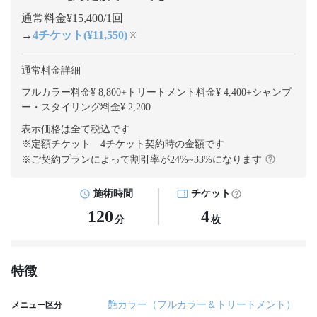
通常料金¥15,400/1回
→
4チケット(¥11,550)
※
通常料金詳細
フルカラー料金¥ 8,800
+
トリートメント料金¥ 4,400
+
シャンプ
ー・スタイリング料金¥ 2,200
表示価格は全て税込です
※定額チケット 4チケット契約
時の金額です
※ご契約プランによって割引率が
24
%~
33
%になります
施術時間
チケット
120
4
分
枚
特徴
艶カラー（フルカラー＆トリートメント）
メニュー区分