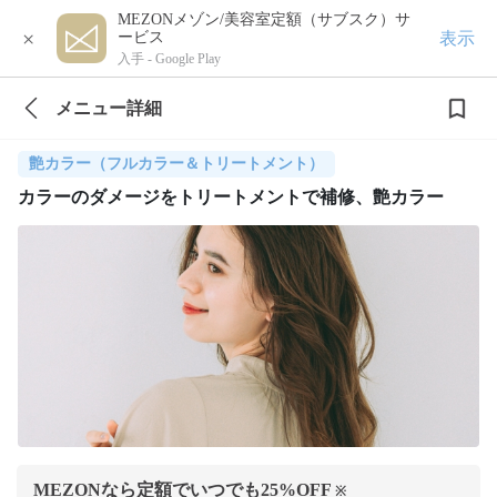
MEZONメゾン/美容室定額（サブスク）サ
×
表示
ービス
入手 -
Google Play
メニュー詳細
艶カラー（フルカラー＆トリートメント）
カラーのダメージをトリートメントで補修、艶カラー
MEZONなら定額でいつでも
25
%OFF
※