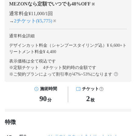
MEZONなら定額でいつでも
48
%OFF
※
通常料金¥11,000/1回
→
2チケット(¥5,775)
※
通常料金詳細
デザインカット料金（シャンプースタイリング込）¥ 6,600
+
ト
リートメント料金¥ 4,400
表示価格は全て税込です
※定額チケット 4チケット契約
時の金額です
※ご契約プランによって割引率が
47
%~
53
%になります
施術時間
チケット
90
2
分
枚
特徴