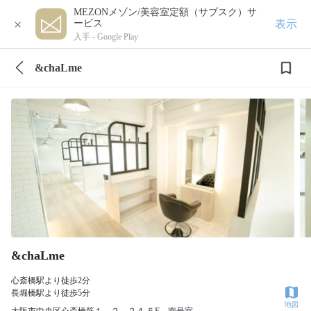
MEZONメゾン/美容室定額（サブスク）サ
×
表示
ービス
入手 -
Google Play
&chaLme
&chaLme
心斎橋駅より徒歩2分
長堀橋駅より徒歩5分
地図