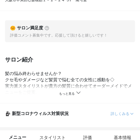
大阪市中央区心斎橋筋１－２－２４ ５F 南号室
サロン満足度
評価コメント募集中です。応援して頂けると嬉しいです！
サロン紹介
髪の悩み終わらせませんか？

クセ毛やダメージなど髪質で悩む全ての女性に感動を◇

実力派スタイリストが貴方の髪質に合わせてオーダーメイドでメ
ニューをご提案。

全席半個室空間なので、今まで言えなかった悩みや理想の髪質な
ど何でもご相談ください。

髪質改善を通じて今まで諦めていた髪の毛も理想の髪質に
新型コロナウィルス対策状況
詳しくみる
メニュー
スタイリスト
評価
基本情報