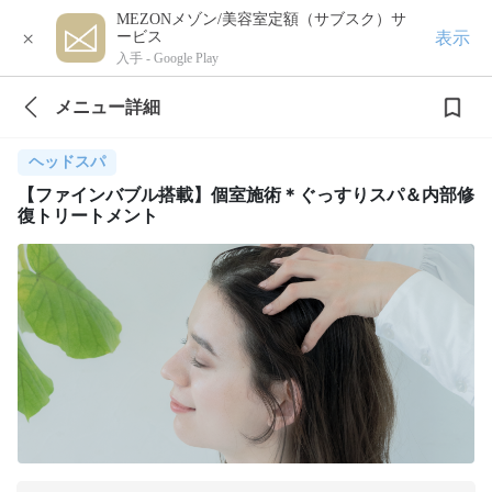
MEZONメゾン/美容室定額（サブスク）サ
×
表示
ービス
入手 -
Google Play
メニュー詳細
ヘッドスパ
【ファインバブル搭載】個室施術＊ぐっすりスパ＆内部修
復トリートメント