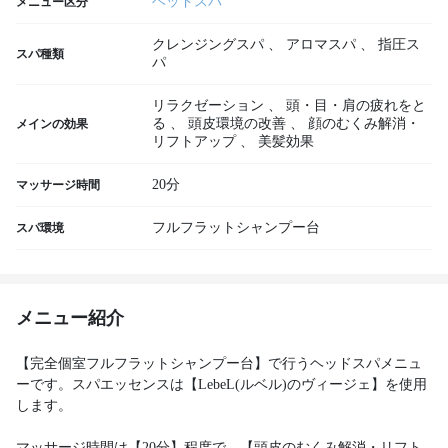
ヘッドスパ
メニュー区分
クレンジングスパ
、
アロマスパ
、
指圧ス
スパ種類
パ
リラクゼーション
、
頭・目・肩の疲れをと
る
、
頭皮環境の改善
、
顔のむくみ解消・
メインの効果
リフトアップ
、
美髪効果
20分
マッサージ時間
フルフラットシャンプー台
スパ環境
メニュー紹介
【完全個室フルフラットシャンプー台】で行うヘッドスパメニュ
ーです。スパエッセンスは【LebeL(ルベル)のヴィージェ】を使用
します。
マッサージ時間は【20分】程度で、【頭皮のむくみ解消・リフト