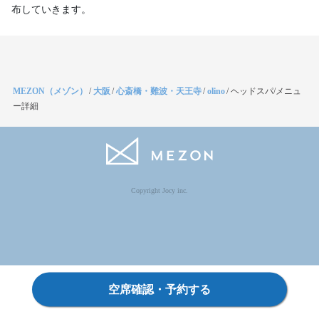
布していきます。
MEZON（メゾン）
/
大阪
/
心斎橋・難波・天王寺
/
olino
/
ヘッドスパ/メニュ
ー詳細
Copyright Jocy inc.
空席確認・予約する