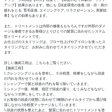
アップ】効果があります。他にも【頭皮環境の改善, 頭・目・肩の
疲れをとる, 育毛促進, エイジングケア, リラクゼーション, 美髪効
果】などの効果もあります。
また、トリートメントは内部の修復ももちろんですが外部のダメ
ージも修復できるお客様ひとりひとりの髪質に合わせたシステム
型トリートメントです。
お仕上げのスタイリングは、ブロー仕上げやアイロンを使ったス
タイリングなど、お好みに合わせてスタイリングさせていただき
ます。
詳しい施術工程は、こちらをご覧ください。
【施術工程】
1.クレンジングジェルを塗布し、５分程度、軽擦をしながら頭皮
の汚れを浮かせていきます。
2.シャンプーで髪と頭皮の汚れを取り除いていきます。
3.シャンプー後、軽擦、指圧で頭皮の凝り、むくみなどをながし
ながらツボ押しをしていきます。
4.お客様の頭皮の状態に合わせて3種類のオイルタイプから選び保
湿しながら5分程度マッサージをしていきます。
5.頭皮の状態を整えたあと、髪質に合わせたトリートメントを塗