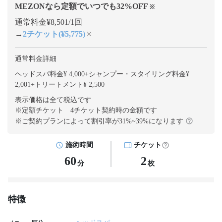
MEZONなら定額でいつでも
32
%OFF
※
通常料金¥8,501/1回
→
2チケット(¥5,775)
※
通常料金詳細
ヘッドスパ料金¥ 4,000
+
シャンプー・スタイリング料金¥
2,001
+
トリートメント¥ 2,500
表示価格は全て税込です
※定額チケット 4チケット契約
時の金額です
※ご契約プランによって割引率が
31
%~
39
%になります
施術時間
チケット
60
2
分
枚
特徴