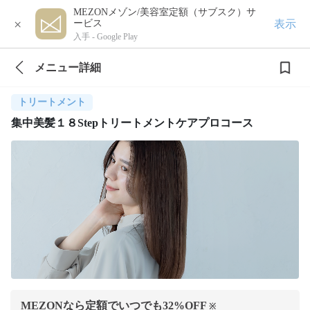
MEZONメゾン/美容室定額（サブスク）サ
×
表示
ービス
入手 -
Google Play
メニュー詳細
トリートメント
集中美髪１８Stepトリートメントケアプロコース
MEZONなら定額でいつでも
32
%OFF
※