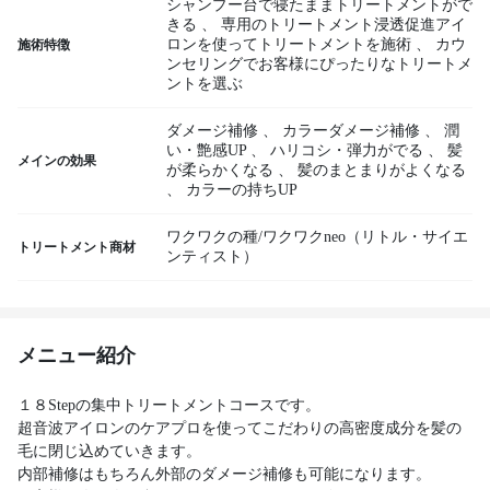
シャンプー台で寝たままトリートメントがで
きる
、
専用のトリートメント浸透促進アイ
ロンを使ってトリートメントを施術
、
カウ
施術特徴
ンセリングでお客様にぴったりなトリートメ
ントを選ぶ
ダメージ補修
、
カラーダメージ補修
、
潤
い・艶感UP
、
ハリコシ・弾力がでる
、
髪
メインの効果
が柔らかくなる
、
髪のまとまりがよくなる
、
カラーの持ちUP
ワクワクの種/ワクワクneo（リトル・サイエ
トリートメント商材
ンティスト）
メニュー紹介
１８Stepの集中トリートメントコースです。
超音波アイロンのケアプロを使ってこだわりの高密度成分を髪の
毛に閉じ込めていきます。
内部補修はもちろん外部のダメージ補修も可能になります。