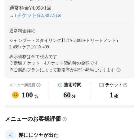
通常料金¥4,998/1回
→
1チケット(¥2,887.5)
※
通常料金詳細
シャンプー・スタイリング料金¥ 2,000
+
トリートメント¥
2,499
+
ケアプロ¥ 499
表示価格は全て税込です
※定額チケット 4チケット契約
時の金額です
※ご契約プランによって割引率が
42
%~
48
%になります
施術時間
チケット
メニュー満足度
100
60
1
%
分
枚
メニューのお客様評価
髪ににツヤが出た