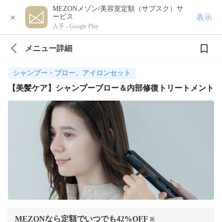
MEZONメゾン/美容室定額（サブスク）サ
×
表示
ービス
入手 -
Google Play
メニュー詳細
シャンプー・ブロー、アイロンセット
【美髪ケア】シャンプーブロー＆内部修復トリートメント
MEZONなら定額でいつでも
42
%OFF
※