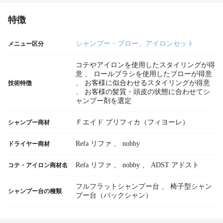
特徴
シャンプー・ブロー、アイロンセット
メニュー区分
コテやアイロンを使用したスタイリングが得
意
、
ロールブラシを使用したブローが得意
、
お客様に似合わせるスタイリングが得意
技術特徴
、
お客様の髪質・頭皮の状態に合わせてシ
ャンプー剤を選定
Ｆエイド プリフィカ（フィヨーレ）
シャンプー商材
Refa リファ
、
nobby
ドライヤー商材
Refa リファ
、
nobby
、
ADST アドスト
コテ・アイロン商材名
フルフラットシャンプー台
、
椅子型シャン
シャンプー台の種類
プー台（バックシャン）