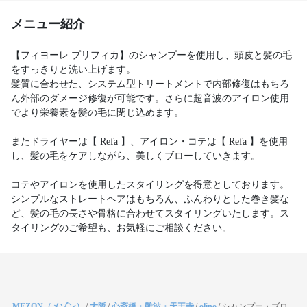
メニュー紹介
【フィヨーレ プリフィカ】のシャンプーを使用し、頭皮と髪の毛
をすっきりと洗い上げます。
髪質に合わせた、システム型トリートメントで内部修復はもちろ
ん外部のダメージ修復が可能です。さらに超音波のアイロン使用
でより栄養素を髪の毛に閉じ込めます。
またドライヤーは【 Refa 】、アイロン・コテは【 Refa 】を使用
し、髪の毛をケアしながら、美しくブローしていきます。
コテやアイロンを使用したスタイリングを得意としております。
シンプルなストレートヘアはもちろん、ふんわりとした巻き髪な
ど、髪の毛の長さや骨格に合わせてスタイリングいたします。ス
MEZON（メゾン）
/
大阪
/
心斎橋・難波・天王寺
/
olino
/
シャンプー・ブロ